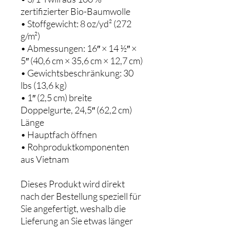
zertifizierter Bio-Baumwolle
• Stoffgewicht: 8 oz/yd² (272
g/m²)
• Abmessungen: 16″ × 14 ½″ ×
5″ (40,6 cm × 35,6 cm × 12,7 cm)
• Gewichtsbeschränkung: 30
lbs (13,6 kg)
• 1″ (2,5 cm) breite
Doppelgurte, 24,5″ (62,2 cm)
Länge
• Hauptfach öffnen
• Rohproduktkomponenten
aus Vietnam
Dieses Produkt wird direkt
nach der Bestellung speziell für
Sie angefertigt, weshalb die
Lieferung an Sie etwas länger