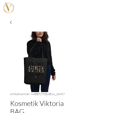
Viktoria Kosmetik
Wahre Schönheit ist Zeitlos
Artikelnummer: 64EB8290EAB24_10457
Kosmetik Viktoria
BAG