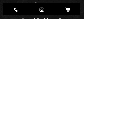
Oberweg 5
A-8740 Zeltweg, Steiermark
Tag us
#viktoriakosmetik