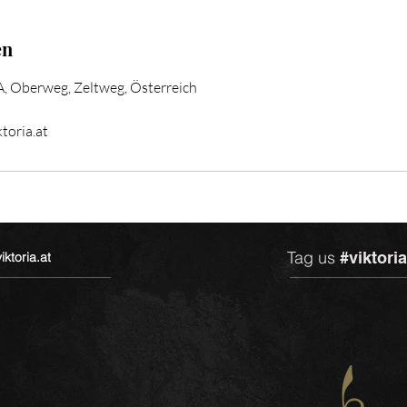
en
 Oberweg, Zeltweg, Österreich
toria.at
Tag us
#viktori
ktoria.at