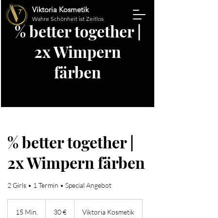
Viktoria Kosmetik
Wahre Schönheit ist Zeitlos
% better together |
2x Wimpern
färben
% better together |
2x Wimpern färben
2 Girls • 1 Termin • Special Angebot
30
Euro
15 Min.
1
30 €
Viktoria Kosmetik