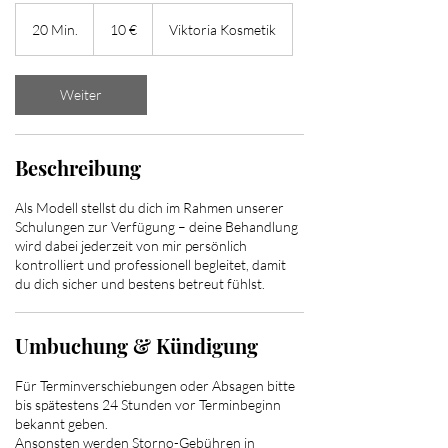
10
Euro
20 Min.
2
10 €
Viktoria Kosmetik
0
M
i
Weiter
n
.
Beschreibung
Als Modell stellst du dich im Rahmen unserer
Schulungen zur Verfügung – deine Behandlung
wird dabei jederzeit von mir persönlich
kontrolliert und professionell begleitet, damit
du dich sicher und bestens betreut fühlst.
Umbuchung & Kündigung
Für Terminverschiebungen oder Absagen bitte
bis spätestens 24 Stunden vor Terminbeginn
bekannt geben.
Ansonsten werden Storno-Gebühren in