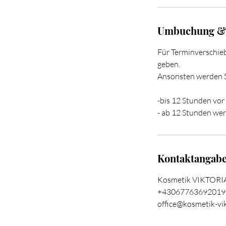
3
0
M
Umbuchung &
i
n
Für Terminverschie
.
geben.
Ansonsten werden S
-bis 12 Stunden vo
- ab 12 Stunden we
Kontaktangab
Kosmetik VIKTORIA,
+43067763692019
office@kosmetik-vik