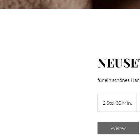
NEUSET
für ein schönes Han
a
7
2 Std. 30 Min.
2
€
S
t
d
Weiter
.