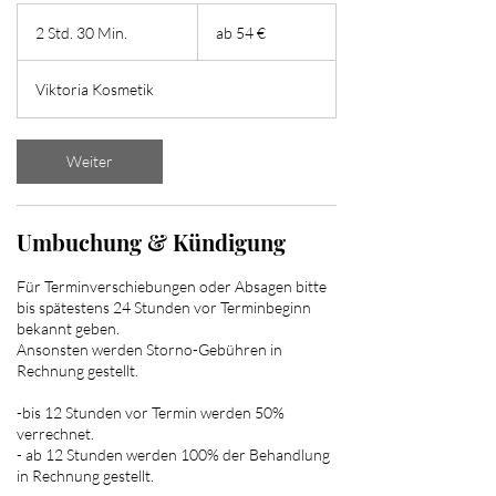
ab
54
2 Std. 30 Min.
2
ab 54 €
€
S
t
Viktoria Kosmetik
d
.
3
0
Weiter
M
i
n
Umbuchung & Kündigung
.
Für Terminverschiebungen oder Absagen bitte
bis spätestens 24 Stunden vor Terminbeginn
bekannt geben.
Ansonsten werden Storno-Gebühren in
Rechnung gestellt.
-bis 12 Stunden vor Termin werden 50%
verrechnet.
- ab 12 Stunden werden 100% der Behandlung
in Rechnung gestellt.