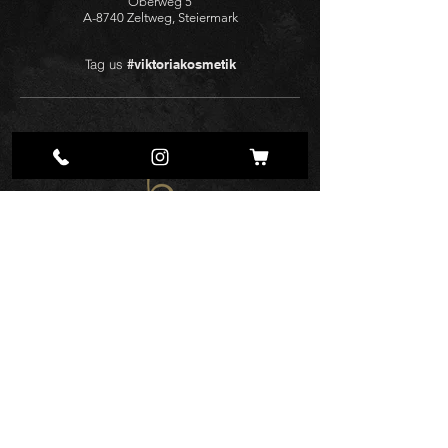
Oberweg 5
A-8740 Zeltweg, Steiermark
Tag us
#viktoriakosmetik